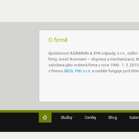
O firmě
Společnost ASSMANN & SYN odpady, s.r.o., sídlící
firmy Josef Assmann ~ doprava a mechanizace, kt
založena jako rodinná firma v roce 1990. 1. 5. 2015 
s firmou
SIEGL Petr s.r.o
. a nadále funguje pod tím
Služby
Ceníky
Blog
Galer