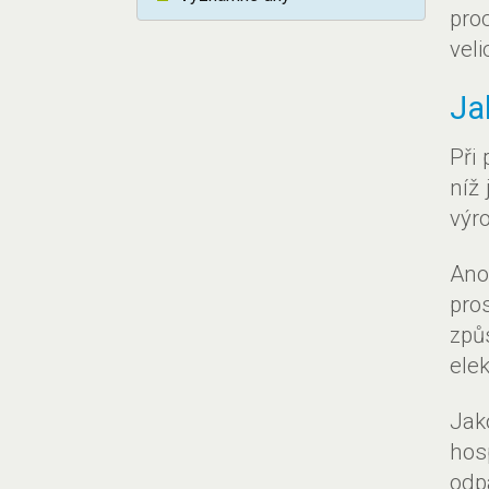
pro
veli
Ja
Při
níž
výro
Ano
pro
způ
elek
Jak
hos
odp