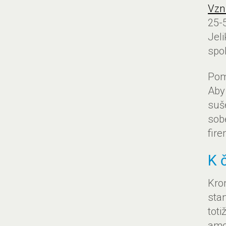
Vzn
25-
Jel
spo
Pom
Aby
suš
sob
fire
K 
Kro
sta
tot
amo