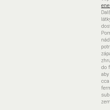
ene
Dal
lát
dos
Pom
nád
pot
záp
zhr
do 
aby
cca
fer
sub
zem