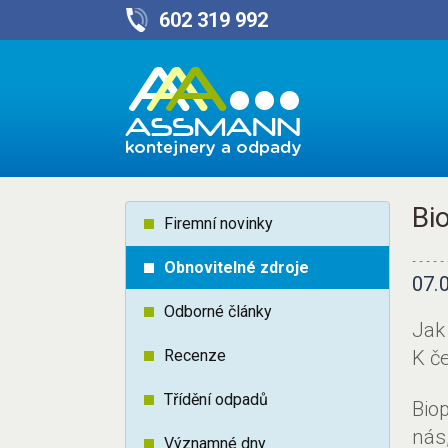
602 319 992
Bi
Firemní novinky
Obnovitelné zdroje
07.
Odborné články
Jak
Recenze
K č
Třídění odpadů
Bio
nás
Významné dny