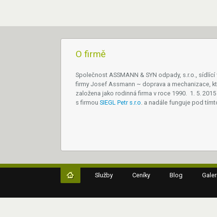
O firmě
Společnost ASSMANN & SYN odpady, s.r.o., sídlící
firmy Josef Assmann ~ doprava a mechanizace, kt
založena jako rodinná firma v roce 1990. 1. 5. 2015 
s firmou
SIEGL Petr s.r.o
. a nadále funguje pod tím
Služby
Ceníky
Blog
Galer