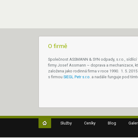
O firmě
Společnost ASSMANN & SYN odpady, s.r.o., sídlící
firmy Josef Assmann ~ doprava a mechanizace, kt
založena jako rodinná firma v roce 1990. 1. 5. 2015 
s firmou
SIEGL Petr s.r.o
. a nadále funguje pod tím
Služby
Ceníky
Blog
Galer