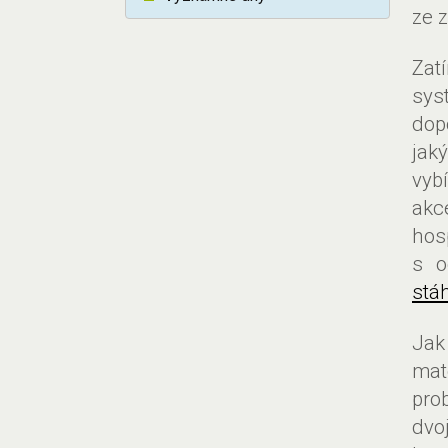
ze 
Zat
sys
dop
jak
vyb
akc
hos
s o
stá
Jak
mat
pro
dvo