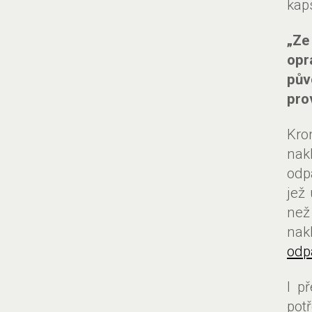
kap
„Z
opr
pův
pro
Kro
nak
odp
jež 
než
nak
odp
I p
pot