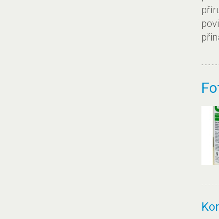
pří
pov
při
Fo
Ko