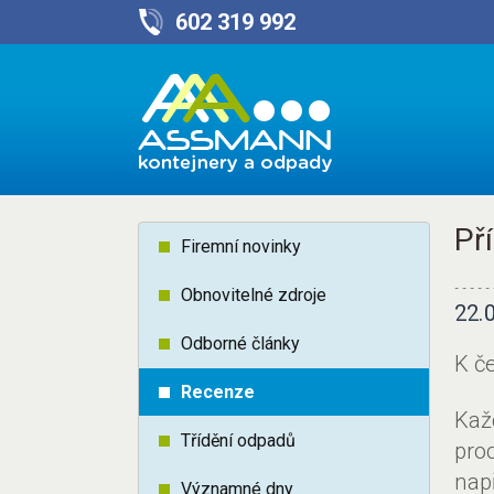
602 319 992
Př
Firemní novinky
Obnovitelné zdroje
22.
Odborné články
K č
Recenze
Kaž
Třídění odpadů
pro
např
Významné dny