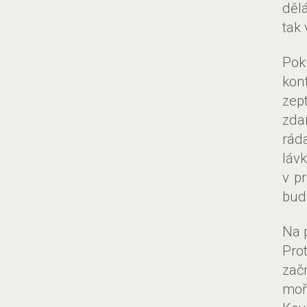
děl
tak 
Pok
kont
zep
zda
rád
láv
v p
bud
Na 
Pro
zač
moř