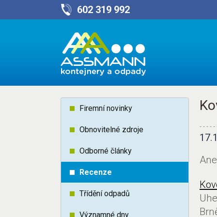
602 319 992
Ko
Firemní novinky
Obnovitelné zdroje
17.
Odborné články
Aneb
Recenze
Kov
Třídění odpadů
Uhe
Brn
Významné dny