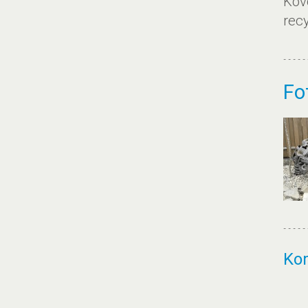
Kov
recy
Fo
Ko