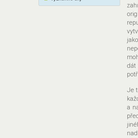
zah
ori
rep
vytv
jako
nep
moh
dát
potř
Je 
každ
a n
před
jin
nad