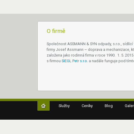
O firmě
Společnost ASSMANN & SYN odpady, s.r.o., sídlící
firmy Josef Assmann ~ doprava a mechanizace, kt
založena jako rodinná firma v roce 1990. 1. 5. 2015 
s firmou
SIEGL Petr s.r.o
. a nadále funguje pod tím
Služby
Ceníky
Blog
Galer